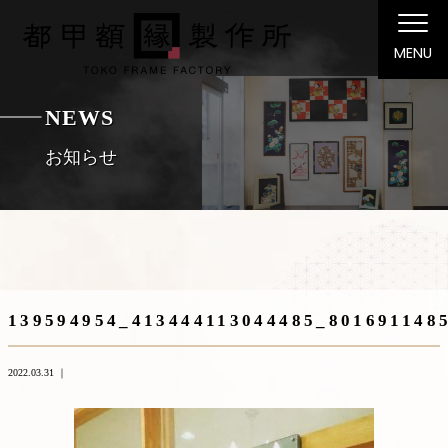
MENU
NEWS
お知らせ
139594954_413444113044485_801691148
2022.03.31 ｜