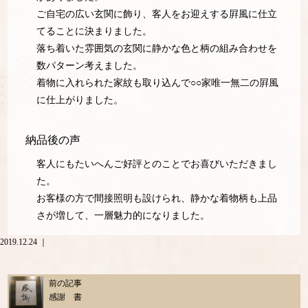
ご自宅の広い玄関に飾り、客人をお迎えする屛風に仕立
てることに決まりました。
落ち着いた雰囲気の玄関に静かな色と柄の組み合わせを
数パターン考えました。
着物に入れられた家紋も取り込んで○○家唯一無二の屛風
に仕上がりました。
納品後の声
客人にもたいへんご好評とのことでお喜びいただきまし
た。
お客様の方で間接照明も設けられ、静かな着物柄も上品
さが増して、一層魅力的になりました。
2019.12.24 ｜
前の記事
感謝 書